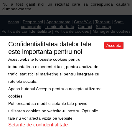
Nu a fost gasit nici un rezultat care sa corespunda cautarii
dumneavoastra
Acasa
|
Despre noi
|
Apartamente
|
Case/Vile
|
Terenuri
|
Spatii
comerciale
|
Trimite oferta ta
|
Contact
|
Sitemap
Politica de confidentialitate
|
Politica de cookies
|
Manager de cookies
Curs valutar
Confidentialitatea datelor tale
Accepta
1 Euro = 5.2489 RON
este importanta pentru noi
1 USD = 4.5480 RON
Acest website foloseste cookies pentru
imbunatatirea experientei tale, pentru analiza de
Ne gasiti si pe
trafic, statistici si marketing si pentru integrare cu
retelele sociale.
Copyright © 2009-2026 Axa Imobiliare
Apasa butonul Accepta pentru a accepta utilizarea
cookies.
Poti oricand sa modifici setarile tale privind
utilizarea cookies pe website-ul nostru. Optiunile
tale nu vor afecta vizita pe website.
Setarile de confidentialitate