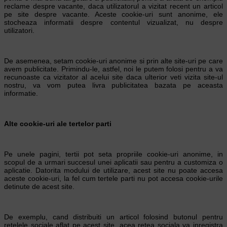
reclame despre vacante, daca utilizatorul a vizitat recent un articol
pe site despre vacante. Aceste cookie-uri sunt anonime, ele
stocheaza informatii despre contentul vizualizat, nu despre
utilizatori.
De asemenea, setam cookie-uri anonime si prin alte site-uri pe care
avem publicitate. Primindu-le, astfel, noi le putem folosi pentru a va
recunoaste ca vizitator al acelui site daca ulterior veti vizita site-ul
nostru, va vom putea livra publicitatea bazata pe aceasta
informatie.
Alte cookie-uri ale tertelor parti
Pe unele pagini, tertii pot seta propriile cookie-uri anonime, in
scopul de a urmari succesul unei aplicatii sau pentru a customiza o
aplicatie. Datorita modului de utilizare, acest site nu poate accesa
aceste cookie-uri, la fel cum tertele parti nu pot accesa cookie-urile
detinute de acest site.
De exemplu, cand distribuiti un articol folosind butonul pentru
retelele sociale aflat pe acest site, acea retea sociala va inregistra