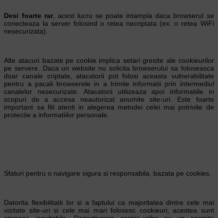
Desi foarte rar
, acest lucru se poate intampla daca browserul se
conecteaza la server folosind o retea necriptata (ex: o retea WiFi
nesecurizata).
Alte atacuri bazate pe cookie implica setari gresite ale cookieurilor
pe servere. Daca un website nu solicita browserului sa foloseasca
doar canale criptate, atacatorii pot folosi aceasta vulnerabilitate
pentru a pacali browserele in a trimite informatii prin intermediul
canalelor nesecurizate. Atacatorii utilizeaza apoi informatiile in
scopuri de a accesa neautorizat anumite site-uri. Este foarte
important sa fiti atenti in alegerea metodei celei mai potrivite de
protectie a informatiilor personale.
Sfaturi pentru o navigare sigura si responsabila, bazata pe cookies.
Datorita flexibilitatii lor si a faptului ca majoritatea dintre cele mai
vizitate site-uri si cele mai mari folosesc cookieuri, acestea sunt
aproape inevitabile. Dezactivarea cookie-urilor nu va permite