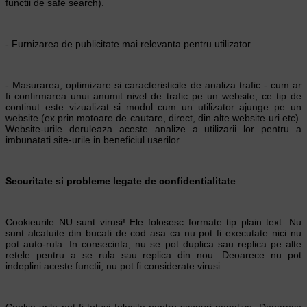
functii de safe search).
- Furnizarea de publicitate mai relevanta pentru utilizator.
- Masurarea, optimizare si caracteristicile de analiza trafic - cum ar
fi confirmarea unui anumit nivel de trafic pe un website, ce tip de
continut este vizualizat si modul cum un utilizator ajunge pe un
website (ex prin motoare de cautare, direct, din alte website-uri etc).
Website-urile deruleaza aceste analize a utilizarii lor pentru a
imbunatati site-urile in beneficiul userilor.
Securitate si probleme legate de confidentialitate
Cookieurile NU sunt virusi! Ele folosesc formate tip plain text. Nu
sunt alcatuite din bucati de cod asa ca nu pot fi executate nici nu
pot auto-rula. In consecinta, nu se pot duplica sau replica pe alte
retele pentru a se rula sau replica din nou. Deoarece nu pot
indeplini aceste functii, nu pot fi considerate virusi.
Cookie-urile pot fi totusi folosite pentru scopuri negative. Deoarece