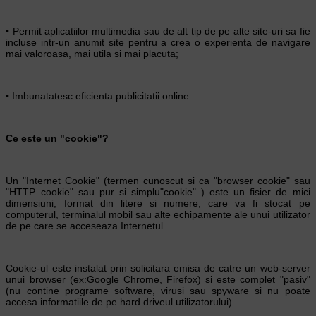
• Permit aplicatiilor multimedia sau de alt tip de pe alte site-uri sa fie
incluse intr-un anumit site pentru a crea o experienta de navigare
mai valoroasa, mai utila si mai placuta;
• Imbunatatesc eficienta publicitatii online.
Ce este un "cookie"?
Un "Internet Cookie" (termen cunoscut si ca "browser cookie" sau
"HTTP cookie" sau pur si simplu"cookie" ) este un fisier de mici
dimensiuni, format din litere si numere, care va fi stocat pe
computerul, terminalul mobil sau alte echipamente ale unui utilizator
de pe care se acceseaza Internetul.
Cookie-ul este instalat prin solicitara emisa de catre un web-server
unui browser (ex:Google Chrome, Firefox) si este complet "pasiv"
(nu contine programe software, virusi sau spyware si nu poate
accesa informatiile de pe hard driveul utilizatorului).