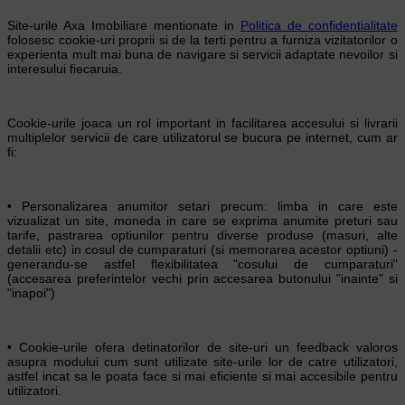
Site-urile Axa Imobiliare mentionate in
Politica de confidentialitate
folosesc cookie-uri proprii si de la terti pentru a furniza vizitatorilor o
experienta mult mai buna de navigare si servicii adaptate nevoilor si
interesului fiecaruia.
Cookie-urile joaca un rol important in facilitarea accesului si livrarii
multiplelor servicii de care utilizatorul se bucura pe internet, cum ar
fi:
• Personalizarea anumitor setari precum: limba in care este
vizualizat un site, moneda in care se exprima anumite preturi sau
tarife, pastrarea optiunilor pentru diverse produse (masuri, alte
detalii etc) in cosul de cumparaturi (si memorarea acestor optiuni) -
generandu-se astfel flexibilitatea "cosului de cumparaturi"
(accesarea preferintelor vechi prin accesarea butonului "inainte" si
"inapoi")
• Cookie-urile ofera detinatorilor de site-uri un feedback valoros
asupra modului cum sunt utilizate site-urile lor de catre utilizatori,
astfel incat sa le poata face si mai eficiente si mai accesibile pentru
utilizatori.