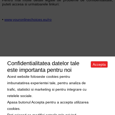
puteti accesa si urmatoarele linkuri:
•
www.youronlinechoices.eu/ro
Confidentialitatea datelor tale
Accepta
Acasa
|
Despre noi
|
Apartamente
|
Case/Vile
|
Terenuri
|
Spatii
este importanta pentru noi
comerciale
|
Trimite oferta ta
|
Contact
|
Sitemap
Politica de confidentialitate
|
Politica de cookies
|
Manager de cookies
Acest website foloseste cookies pentru
Curs valutar
imbunatatirea experientei tale, pentru analiza de
trafic, statistici si marketing si pentru integrare cu
1 Euro = 5.2489 RON
retelele sociale.
1 USD = 4.5480 RON
Apasa butonul Accepta pentru a accepta utilizarea
Ne gasiti si pe
cookies.