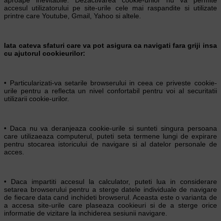
accesul utilizatorului pe site-urile cele mai raspandite si utilizate
printre care Youtube, Gmail, Yahoo si altele.
Iata cateva sfaturi care va pot asigura ca navigati fara griji insa
cu ajutorul cookieurilor:
• Particularizati-va setarile browserului in ceea ce priveste cookie-
urile pentru a reflecta un nivel confortabil pentru voi al securitatii
utilizarii cookie-urilor.
• Daca nu va deranjeaza cookie-urile si sunteti singura persoana
care utilizaeaza computerul, puteti seta termene lungi de expirare
pentru stocarea istoricului de navigare si al datelor personale de
acces.
• Daca impartiti accesul la calculator, puteti lua in considerare
setarea browserului pentru a sterge datele individuale de navigare
de fiecare data cand inchideti browserul. Aceasta este o varianta de
a accesa site-urile care plaseaza cookieuri si de a sterge orice
informatie de vizitare la inchiderea sesiunii navigare.