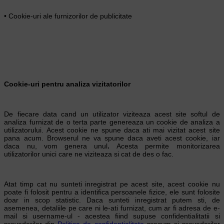
• Cookie-uri ale furnizorilor de publicitate
Cookie-uri pentru analiza vizitatorilor
De fiecare data cand un utilizator viziteaza acest site softul de
analiza furnizat de o terta parte genereaza un cookie de analiza a
utilizatorului. Acest cookie ne spune daca ati mai vizitat acest site
pana acum. Browserul ne va spune daca aveti acest cookie, iar
daca nu, vom genera unul
.
Acesta permite monitorizarea
utilizatorilor unici care ne viziteaza si cat de des o fac.
Atat timp cat nu sunteti inregistrat pe acest site, acest cookie nu
poate fi folosit pentru a identifica persoanele fizice, ele sunt folosite
doar in scop statistic. Daca sunteti inregistrat putem sti, de
asemenea, detaliile pe care ni le-ati furnizat, cum ar fi adresa de e-
mail si username-ul - acestea fiind supuse confidentialitatii si
prevederilor din
Politica de confidentialitate
precum si prevederilor