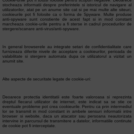
stocheaza informatii despre preferintele si istoricul de navigare al
utilizatorilor, atat pe un anume site cat si pe mai multe alte siteuri,
cookieurile pot fi folosite ca o forma de Spyware. Multe produse
anti-spyware sunt constiente de acest fapt si in mod constant
marcheaza cookie-urile pentru a fi sterse in cadrul procedurilor de
stergere/scanare anti-virus/anti-spyware.
In general browserele au integrate setari de confidentialitate care
furnizeaza diferite nivele de acceptare a cookieurilor, perioada de
valabilitate si stergere automata dupa ce utilizatorul a vizitat un
anumit site.
Alte aspecte de securitate legate de cookie-uri:
Deoarece protectia identitatii este foarte valoroasa si reprezinta
dreptul fiecarui utilizator de internet, este indicat sa se stie ce
eventuale probleme pot crea cookieurile. Pentru ca prin intermediul
lor se transmit in mod constant in ambele sensuri informatii intre
browser si website, daca un atacator sau persoana neautorizata
intervine in parcursul de transmitere a datelor, informatiile continute
de cookie pot fi interceptate.