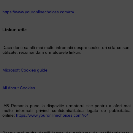
https://www.youronlinechoices.com/ro/
Linkuri utile
Daca doriti sa afli mai multe infromatii despre cookie-uri si la ce sunt
utilizate, recomandam urmatoarele linkuri:
Microsoft Cookies guide
All About Cookies
IAB Romania pune la dispozitie urmatorul site pentru a oferi mai
multe informatii privind confidentialitatea legata de publicitatea
online:
https://www.youronlinechoices.com/ro/
Pentru mai multe detalii legate de probleme de confidentialitate,