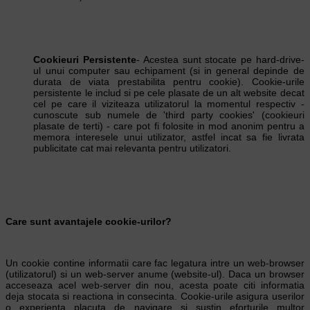
Cookieuri Persistente
- Acestea sunt stocate pe hard-drive-
ul unui computer sau echipament (si in general depinde de
durata de viata prestabilita pentru cookie). Cookie-urile
persistente le includ si pe cele plasate de un alt website decat
cel pe care il viziteaza utilizatorul la momentul respectiv -
cunoscute sub numele de 'third party cookies' (cookieuri
plasate de terti) - care pot fi folosite in mod anonim pentru a
memora interesele unui utilizator, astfel incat sa fie livrata
publicitate cat mai relevanta pentru utilizatori.
Care sunt avantajele cookie-urilor?
Un cookie contine informatii care fac legatura intre un web-browser
(utilizatorul) si un web-server anume (website-ul). Daca un browser
acceseaza acel web-server din nou, acesta poate citi informatia
deja stocata si reactiona in consecinta. Cookie-urile asigura userilor
o experienta placuta de navigare si sustin eforturile multor