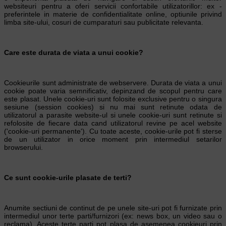
websiteuri pentru a oferi servicii confortabile utilizatorillor: ex -
preferintele in materie de confidentialitate online, optiunile privind
limba site-ului, cosuri de cumparaturi sau publicitate relevanta.
Care este durata de viata a unui cookie?
Cookieurile sunt administrate de webservere. Durata de viata a unui
cookie poate varia semnificativ, depinzand de scopul pentru care
este plasat. Unele cookie-uri sunt folosite exclusive pentru o singura
sesiune (session cookies) si nu mai sunt retinute odata de
utilizatorul a parasite website-ul si unele cookie-uri sunt retinute si
refolosite de fiecare data cand utilizatorul revine pe acel website
('cookie-uri permanente'). Cu toate aceste, cookie-urile pot fi sterse
de un utilizator in orice moment prin intermediul setarilor
browserului.
Ce sunt cookie-urile plasate de terti?
Anumite sectiuni de continut de pe unele site-uri pot fi furnizate prin
intermediul unor terte parti/furnizori (ex: news box, un video sau o
reclama). Aceste terte parti pot plasa de asemenea cookieuri prin