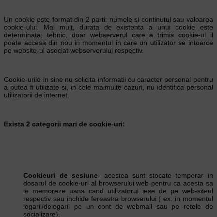
Un cookie este format din 2 parti: numele si continutul sau valoarea
cookie-ului. Mai mult, durata de existenta a unui cookie este
determinata; tehnic, doar webserverul care a trimis cookie-ul il
poate accesa din nou in momentul in care un utilizator se intoarce
pe website-ul asociat webserverului respectiv.
Cookie-urile in sine nu solicita informatii cu caracter personal pentru
a putea fi utilizate si, in cele maimulte cazuri, nu identifica personal
utilizatorii de internet.
Exista 2 categorii mari de cookie-uri:
Cookieuri de sesiune
- acestea sunt stocate temporar in
dosarul de cookie-uri al browserului web pentru ca acesta sa
le memoreze pana cand utilizatorul iese de pe web-siteul
respectiv sau inchide fereastra browserului ( ex: in momentul
logarii/delogarii pe un cont de webmail sau pe retele de
socializare).